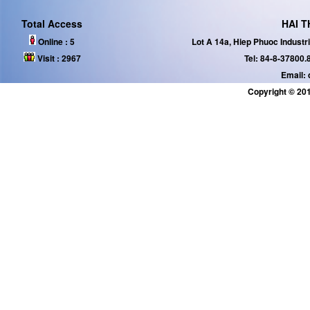
Total Access
HAI T
Online :
5
Lot A 14a, Hiep Phuoc Industr
Visit :
2967
Tel: 84-8-37800.
Email:
Copyright © 201