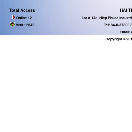
Total Access
HAI T
Online :
2
Lot A 14a, Hiep Phuoc Industr
Visit :
2642
Tel: 84-8-37800.
Email:
Copyright © 201