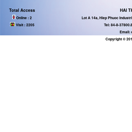
Total Access
HAI T
Online :
2
Lot A 14a, Hiep Phuoc Industr
Visit :
2205
Tel: 84-8-37800.
Email:
Copyright © 201