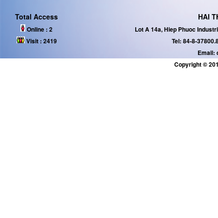
Total Access
HAI T
Online :
2
Lot A 14a, Hiep Phuoc Industr
Visit :
2419
Tel: 84-8-37800.
Email:
Copyright © 201